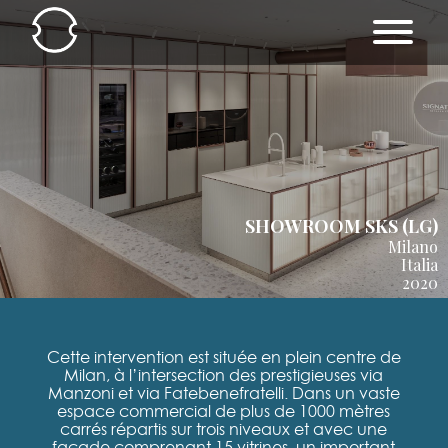
SHOWROOM SKS (LG)
Milano
Italia
2020
Cette intervention est située en plein centre de
Milan, à l’intersection des prestigieuses via
Manzoni et via Fatebenefratelli. Dans un vaste
espace commercial de plus de 1000 mètres
carrés répartis sur trois niveaux et avec une
façade comprenant 15 vitrines, un important