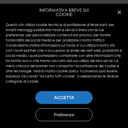
INFORMATIVA BREVE SUI
COOKIE
Questo sito utilizza cookie tecnici e di profilazione di terze parti, per
inviarti messaggi pubblicitari mirati e servizi in linea con le tue
preferenze, per personalizzare contenuti ed annunci, per fornire
funzionalità dei social media e per analizzare il nostro traffico.
Encotech © Copyright 2023 ENCOTECH SA. All
Condividiamo inoltre informazioni sul modo in cui utilizza il nostro sito
Rights Reserved.
con i nostri partner che si occupano di analisi dei dati web, pubblicità e
social media, i quali potrebbero combinarle con altre informazioni che
N°IVA: CHE 115.049.369-IVA
ha fornito loro o che hanno raccolto dal suo utilizzo dei loro servizi. La
Privacy Policy
|
Cookies Policy
mera chiusura del banner non comporta l’accettazione dei cookie e
atre tecnologie. Vedi la nostra cookie policy. Il consenso può essere
espresso cliccando "Accetto tutti i cookie” o selezionando le diverse
categorie di cookie.
ACCETTA
Preferenze