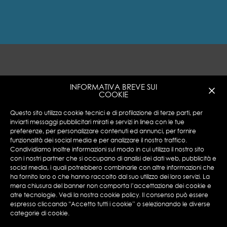
INFORMATIVA BREVE SUI
COOKIE
Questo sito utilizza cookie tecnici e di profilazione di terze parti, per
inviarti messaggi pubblicitari mirati e servizi in linea con le tue
preferenze, per personalizzare contenuti ed annunci, per fornire
funzionalità dei social media e per analizzare il nostro traffico.
Encotech © Copyright 2023 ENCOTECH SA. All
Condividiamo inoltre informazioni sul modo in cui utilizza il nostro sito
Rights Reserved.
con i nostri partner che si occupano di analisi dei dati web, pubblicità e
social media, i quali potrebbero combinarle con altre informazioni che
N°IVA: CHE 115.049.369-IVA
ha fornito loro o che hanno raccolto dal suo utilizzo dei loro servizi. La
Privacy Policy
|
Cookies Policy
mera chiusura del banner non comporta l’accettazione dei cookie e
atre tecnologie. Vedi la nostra cookie policy. Il consenso può essere
espresso cliccando "Accetto tutti i cookie” o selezionando le diverse
categorie di cookie.