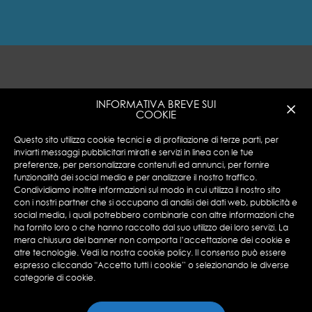
INFORMATIVA BREVE SUI
COOKIE
Questo sito utilizza cookie tecnici e di profilazione di terze parti, per
inviarti messaggi pubblicitari mirati e servizi in linea con le tue
preferenze, per personalizzare contenuti ed annunci, per fornire
funzionalità dei social media e per analizzare il nostro traffico.
Encotech © Copyright 2023 ENCOTECH SA. All
Condividiamo inoltre informazioni sul modo in cui utilizza il nostro sito
Rights Reserved.
con i nostri partner che si occupano di analisi dei dati web, pubblicità e
social media, i quali potrebbero combinarle con altre informazioni che
N°IVA: CHE 115.049.369-IVA
ha fornito loro o che hanno raccolto dal suo utilizzo dei loro servizi. La
Privacy Policy
|
Cookies Policy
mera chiusura del banner non comporta l’accettazione dei cookie e
atre tecnologie. Vedi la nostra cookie policy. Il consenso può essere
espresso cliccando "Accetto tutti i cookie” o selezionando le diverse
categorie di cookie.