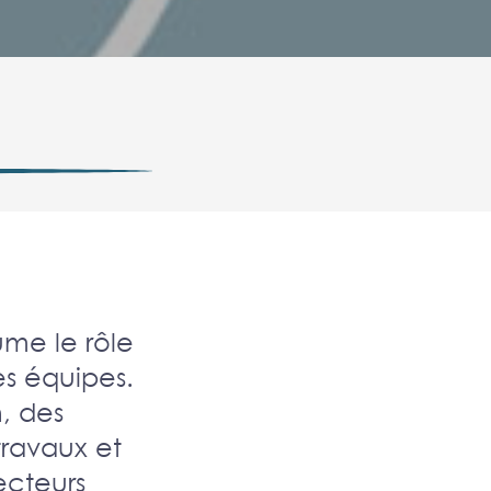
ume le rôle
es équipes.
, des
travaux et
ecteurs