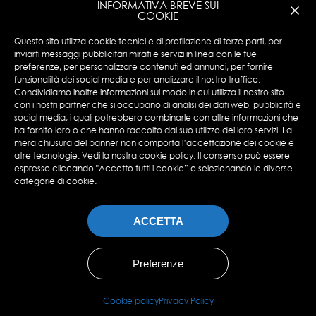
INFORMATIVA BREVE SUI
COOKIE
Encotech © Copyright 2023 ENCOTECH SA. All
Questo sito utilizza cookie tecnici e di profilazione di terze parti, per
Rights Reserved.
inviarti messaggi pubblicitari mirati e servizi in linea con le tue
preferenze, per personalizzare contenuti ed annunci, per fornire
N°IVA: CHE 115.049.369-IVA
funzionalità dei social media e per analizzare il nostro traffico.
Privacy Policy
|
Cookies Policy
Condividiamo inoltre informazioni sul modo in cui utilizza il nostro sito
con i nostri partner che si occupano di analisi dei dati web, pubblicità e
social media, i quali potrebbero combinarle con altre informazioni che
ha fornito loro o che hanno raccolto dal suo utilizzo dei loro servizi. La
mera chiusura del banner non comporta l’accettazione dei cookie e
atre tecnologie. Vedi la nostra cookie policy. Il consenso può essere
espresso cliccando "Accetto tutti i cookie” o selezionando le diverse
categorie di cookie.
ACCETTA
Preferenze
Cookie policy
Privacy Policy