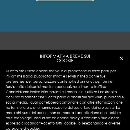
INFORMATIVA BREVE SUI
COOKIE
Questo sito utilizza cookie tecnici e di profilazione di terze parti, per
inviarti messaggi pubblicitari mirati e servizi in linea con le tue
preferenze, per personalizzare contenuti ed annunci, per fornire
funzionalità dei social media e per analizzare il nostro traffico.
Encotech © Copyright 2023 ENCOTECH SA. All
Condividiamo inoltre informazioni sul modo in cui utilizza il nostro sito
Rights Reserved.
con i nostri partner che si occupano di analisi dei dati web, pubblicità e
social media, i quali potrebbero combinarle con altre informazioni che
N°IVA: CHE 115.049.369-IVA
ha fornito loro o che hanno raccolto dal suo utilizzo dei loro servizi. La
Privacy Policy
|
Cookies Policy
mera chiusura del banner non comporta l’accettazione dei cookie e
atre tecnologie. Vedi la nostra cookie policy. Il consenso può essere
espresso cliccando "Accetto tutti i cookie” o selezionando le diverse
categorie di cookie.