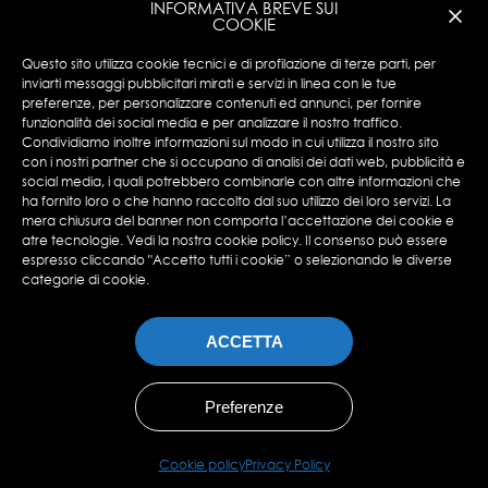
INFORMATIVA BREVE SUI
COOKIE
Encotech © Copyright 2023 ENCOTECH SA. All
Questo sito utilizza cookie tecnici e di profilazione di terze parti, per
Rights Reserved.
inviarti messaggi pubblicitari mirati e servizi in linea con le tue
preferenze, per personalizzare contenuti ed annunci, per fornire
N°IVA: CHE 115.049.369-IVA
funzionalità dei social media e per analizzare il nostro traffico.
Privacy Policy
|
Cookies Policy
Condividiamo inoltre informazioni sul modo in cui utilizza il nostro sito
con i nostri partner che si occupano di analisi dei dati web, pubblicità e
social media, i quali potrebbero combinarle con altre informazioni che
ha fornito loro o che hanno raccolto dal suo utilizzo dei loro servizi. La
mera chiusura del banner non comporta l’accettazione dei cookie e
atre tecnologie. Vedi la nostra cookie policy. Il consenso può essere
espresso cliccando "Accetto tutti i cookie” o selezionando le diverse
categorie di cookie.
ACCETTA
Preferenze
Cookie policy
Privacy Policy